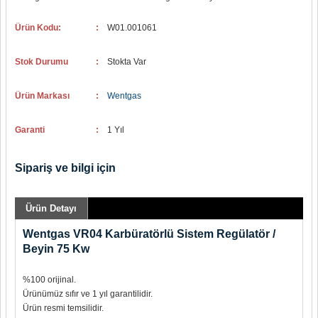
Ürün Kodu:
:
W01.001061
Stok Durumu
:
Stokta Var
Ürün Markası
:
Wentgas
Garanti
:
1 Yıl
Sipariş ve bilgi için
Ürün Detayı
Wentgas VR04 Karbüratörlü Sistem Regülatör /
Beyin 75 Kw
%100 orijinal.
Ürünümüz sıfır ve 1 yıl garantilidir.
Ürün resmi temsilidir.