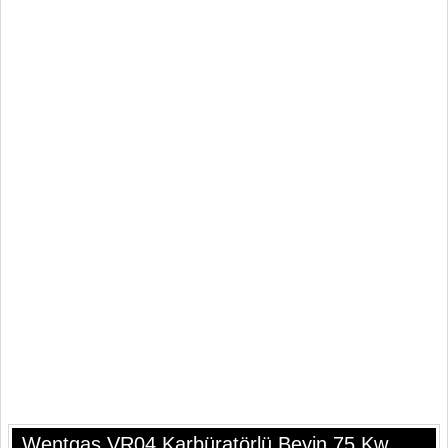
Wentgas VR04 Karbüratörlü Beyin 75 Kw