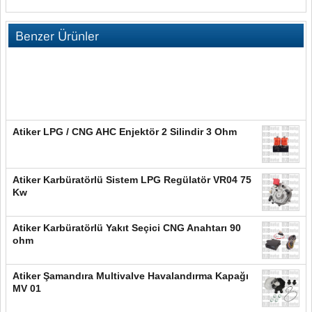
Benzer Ürünler
Atiker LPG / CNG AHC Enjektör 2 Silindir 3 Ohm
Atiker Karbüratörlü Sistem LPG Regülatör VR04 75
Kw
Atiker Karbüratörlü Yakıt Seçici CNG Anahtarı 90
ohm
Atiker Şamandıra Multivalve Havalandırma Kapağı
MV 01