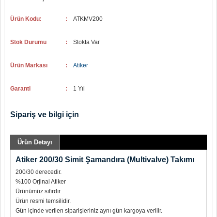
Ürün Kodu:
:
ATKMV200
Stok Durumu
:
Stokta Var
Ürün Markası
:
Atiker
Garanti
:
1 Yıl
Sipariş ve bilgi için
Ürün Detayı
Atiker 200/30 Simit Şamandıra (Multivalve) Takımı
200/30 derecedir.
%100 Orjinal Atiker
Ürünümüz sıfırdır.
Ürün resmi temsilidir.
Gün içinde verilen siparişleriniz aynı gün kargoya verilir.