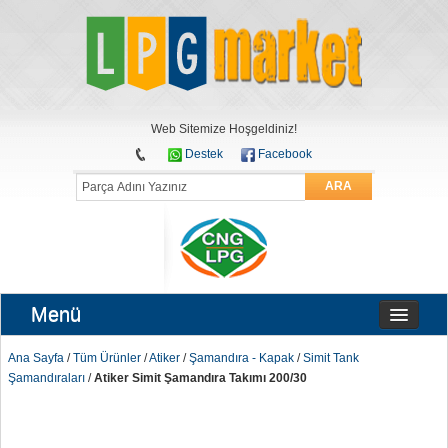
Web Sitemize Hoşgeldiniz!
Destek
Facebook
ARA
Menü
Ana Sayfa
/
Tüm Ürünler
/
Atiker
/
Şamandıra - Kapak
/
Simit Tank
Şamandıraları
/
Atiker Simit Şamandıra Takımı 200/30