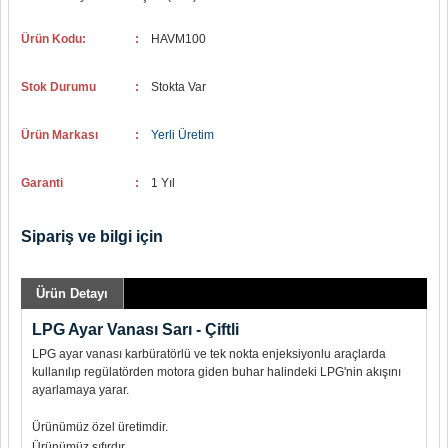
Ürün Kodu:
:
HAVM100
Stok Durumu
:
Stokta Var
Ürün Markası
:
Yerli Üretim
Garanti
:
1 Yıl
Sipariş ve bilgi için
Ürün Detayı
LPG Ayar Vanası Sarı - Çiftli
LPG ayar vanası karbüratörlü ve tek nokta enjeksiyonlu araçlarda
kullanılıp regülatörden motora giden buhar halindeki LPG'nin akışını
ayarlamaya yarar.
Ürünümüz özel üretimdir.
Ürünümüz sıfırdır.