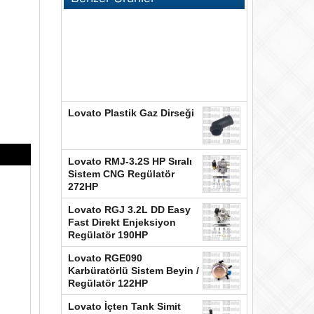
Lovato Plastik Gaz Dirseği
Lovato RMJ-3.2S HP Sıralı
Sistem CNG Regülatör
272HP
Lovato RGJ 3.2L DD Easy
Fast Direkt Enjeksiyon
Regülatör 190HP
Lovato RGE090
Karbüratörlü Sistem Beyin /
Regülatör 122HP
Lovato İçten Tank Simit