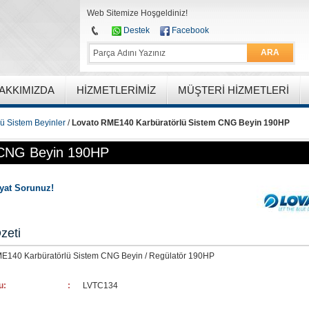
Web Sitemize Hoşgeldiniz!
Destek
Facebook
ARA
AKKIMIZDA
HIZMETLERIMIZ
MÜŞTERI HIZMETLERI
lü Sistem Beyinler
/
Lovato RME140 Karbüratörlü Sistem CNG Beyin 190HP
 CNG Beyin 190HP
iyat Sorunuz!
zeti
E140 Karbüratörlü Sistem CNG Beyin / Regülatör 190HP
u:
:
LVTC134