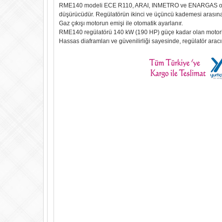
RME140 modeli ECE R110, ARAI, INMETRO ve ENARGAS onaylı
düşürücüdür. Regülatörün ikinci ve üçüncü kademesi arasına 
Gaz çıkışı motorun emişi ile otomatik ayarlanır.
RME140 regülatörü 140 kW (190 HP) güçe kadar olan motorları
Hassas diaframları ve güvenilirliği sayesinde, regülatör ara