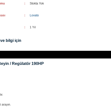
umu
:
Stokta Yok
kası
:
Lovato
:
1 Yıl
ve bilgi için
eyin / Regülatör 190HP
ır.
i arayın.