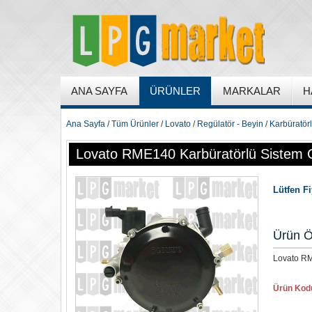
ANA SAYFA
ÜRÜNLER
MARKALAR
H
Ana Sayfa
/
Tüm Ürünler
/
Lovato
/
Regülatör - Beyin
/
Karbüratör
Lovato RME140 Karbüratörlü Sistem
Lütfen F
Ürün Ö
Lovato RM
Ürün Kod