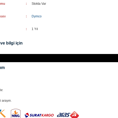
umu
:
Stokta Var
kası
:
Dymco
:
1 Yıl
ve bilgi için
9mm
ır.
i arayın.