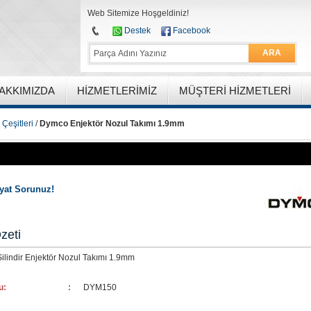
Web Sitemize Hoşgeldiniz!
Destek
Facebook
ARA
AKKIMIZDA
HIZMETLERIMIZ
MÜŞTERI HIZMETLERI
Çeşitleri
/
Dymco Enjektör Nozul Takımı 1.9mm
iyat Sorunuz!
zeti
ilindir Enjektör Nozul Takımı 1.9mm
u:
:
DYM150