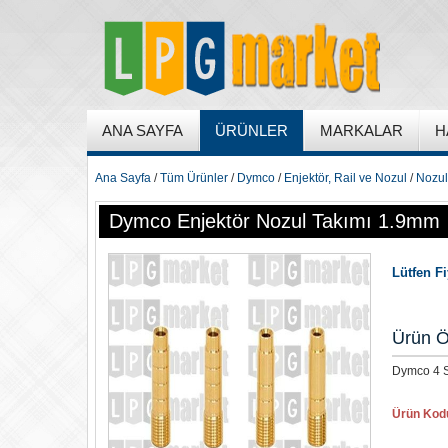
ANA SAYFA
ÜRÜNLER
MARKALAR
H
Ana Sayfa
/
Tüm Ürünler
/
Dymco
/
Enjektör, Rail ve Nozul
/
Nozul 
Dymco Enjektör Nozul Takımı 1.9mm
Lütfen F
Ürün Ö
Dymco 4 S
Ürün Kod