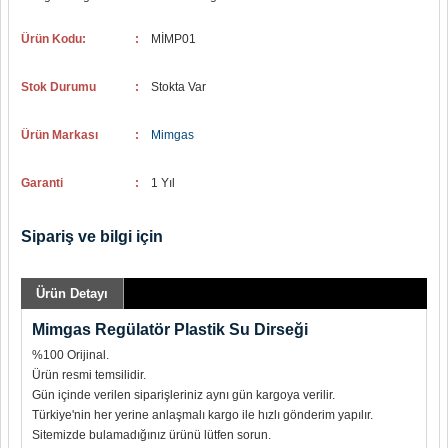
Ürün Kodu:
:
MİMP01
Stok Durumu
:
Stokta Var
Ürün Markası
:
Mimgas
Garanti
:
1 Yıl
Sipariş ve bilgi için
Ürün Detayı
Mimgas Regülatör Plastik Su Dirseği
%100 Orijinal.
Ürün resmi temsilidir.
Gün içinde verilen siparişleriniz aynı gün kargoya verilir.
Türkiye'nin her yerine anlaşmalı kargo ile hızlı gönderim yapılır.
Sitemizde bulamadığınız ürünü lütfen sorun.