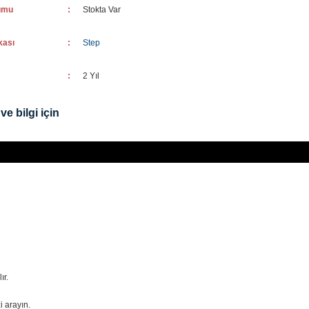
umu
:
Stokta Var
kası
:
Step
:
2 Yıl
ve bilgi için
ır.
i arayın.