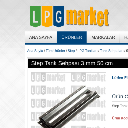
ANA SAYFA
ÜRÜNLER
MARKALAR
H
Ana Sayfa
/
Tüm Ürünler
/
Step
/
LPG Tankları
/
Tank Sehpaları
/
S
Step Tank Sehpası 3 mm 50 cm
Lütfen F
Ürün Ö
Step Tank
Ürün Kod