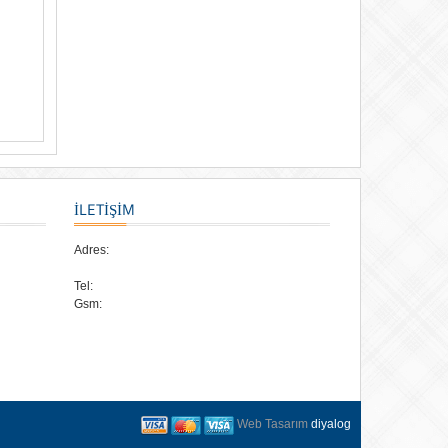
İLETİŞİM
Adres:
Tel:
Gsm:
Web Tasarım
diyalog