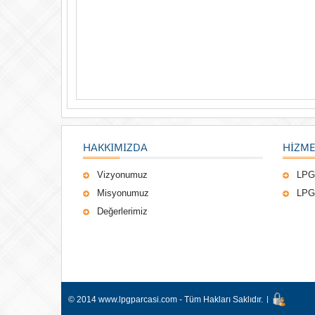
HAKKIMIZDA
HIZME
Vizyonumuz
LPG
Misyonumuz
LPG
Değerlerimiz
© 2014 www.lpgparcasi.com - Tüm Hakları Saklıdır.