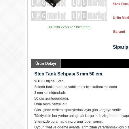
Stok Dur
Ürün Mar
Bu ürün 2268 kez incelendi
Garanti
Sipariş 
Ürün Detayı
Step Tank Sehpası 3 mm 50 cm.
%100 Orijinal Step
Silindir tankları araca sabitlemek için kullanılmaktadır.
3 mm kalınlığındadır.
50 cm ızunluğundadır.
Ürün resmi temsilidir.
Gün içinde verilen siparişleriniz aynı gün kargoya verilir.
Türkiye'nin her yerine anlaşmalı kargo ile hızlı gönderim yapıl
Sitemizde bulamadığınız ürünü lütfen sorun.
Uygun fiyat ve ödeme avantajlarımızdan yararlanmak için biz