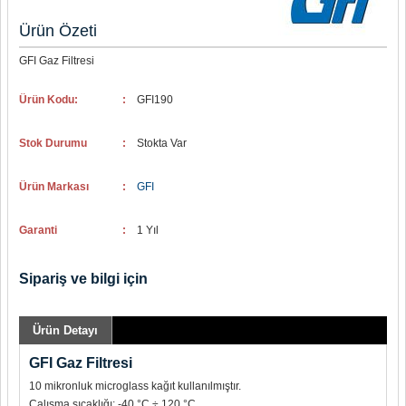
Ürün Özeti
GFI Gaz Filtresi
Ürün Kodu:
:
GFI190
Stok Durumu
:
Stokta Var
Ürün Markası
:
GFI
Garanti
:
1 Yıl
Sipariş ve bilgi için
Ürün Detayı
GFI Gaz Filtresi
10 mikronluk microglass kağıt kullanılmıştır.
Çalışma sıcaklığı: -40 °C ÷ 120 °C