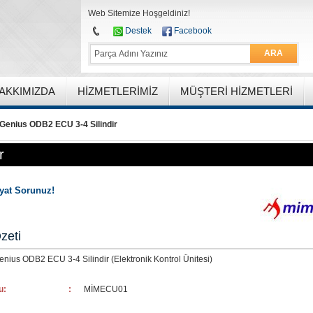
Web Sitemize Hoşgeldiniz!
Destek
Facebook
ARA
AKKIMIZDA
HIZMETLERIMIZ
MÜŞTERI HIZMETLERI
Genius ODB2 ECU 3-4 Silindir
r
iyat Sorunuz!
zeti
nius ODB2 ECU 3-4 Silindir (Elektronik Kontrol Ünitesi)
u:
:
MİMECU01