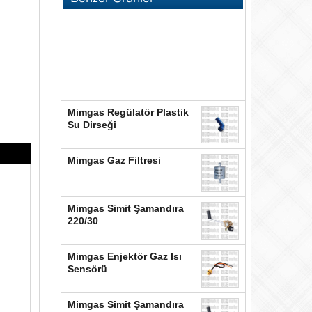
Mimgas Regülatör Plastik
Su Dirseği
Mimgas Gaz Filtresi
Mimgas Simit Şamandıra
220/30
Mimgas Enjektör Gaz Isı
Sensörü
Mimgas Simit Şamandıra