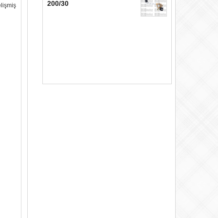
200/30
elişmiş