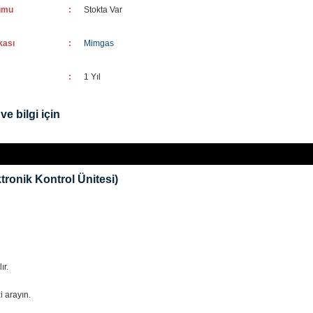
umu
:
Stokta Var
kası
:
Mimgas
:
1 Yıl
ve bilgi için
ronik Kontrol Ünitesi)
ır.
i arayın.