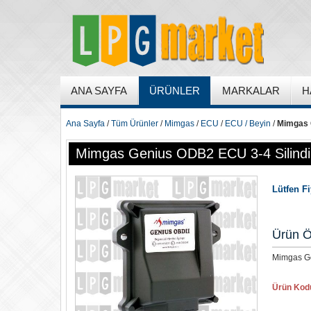
ANA SAYFA
ÜRÜNLER
MARKALAR
H
Ana Sayfa
/
Tüm Ürünler
/
Mimgas
/
ECU
/
ECU / Beyin
/
Mimgas 
Mimgas Genius ODB2 ECU 3-4 Silindi
Lütfen F
Ürün Ö
Mimgas Ge
Ürün Kod