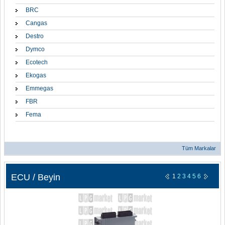
BRC
Cangas
Destro
Dymco
Ecotech
Ekogas
Emmegas
FBR
Fema
Tüm Markalar
ECU / Beyin
1
2
3
4
5
6