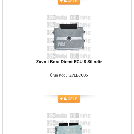
İNCELE
Zavoli Bora Direct ECU 8 Silindir
Ürün Kodu: ZVLECU05
İNCELE