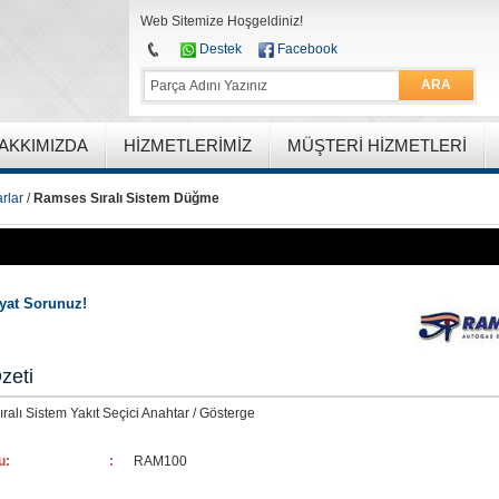
Web Sitemize Hoşgeldiniz!
Destek
Facebook
ARA
AKKIMIZDA
HIZMETLERIMIZ
MÜŞTERI HIZMETLERI
rlar
/
Ramses Sıralı Sistem Düğme
iyat Sorunuz!
zeti
alı Sistem Yakıt Seçici Anahtar / Gösterge
u:
:
RAM100