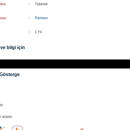
umu
:
Tükendi
kası
:
Ramses
:
1 Yıl
ve bilgi için
 Gösterge
ır.
i arayın.