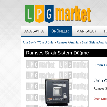
ANA SAYFA
ÜRÜNLER
MARKALAR
H
Ana Sayfa
/
Tüm Ürünler
/
Ramses
/
Anahtar
/
Sıralı Sistem Anahta
Ramses Sıralı Sistem Düğme
Lütfen F
Ürün Ö
Ramses Sır
Ürün Kod