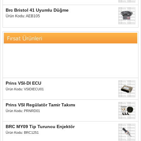
Brc Bristol 41 Uyumlu Düğme
Ürün Kodu: AEB105
Fırsat Ürünleri
Prins VSI-DI ECU
Ürün Kodu: VSIDIECU01
Prins VSI Regülatör Tamir Takımı
Ürün Kodu: PRNRD01
BRC MY09 Tip Turuncu Enjektör
Ürün Kodu: BRC1251