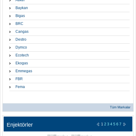
Atiker
Baykan
Bigas
BRC
Cangas
Destro
Dymco
Ecotech
Ekogas
Emmegas
FBR
Fema
Tüm Markalar
Enjektörler
1
2
3
4
5
6
7