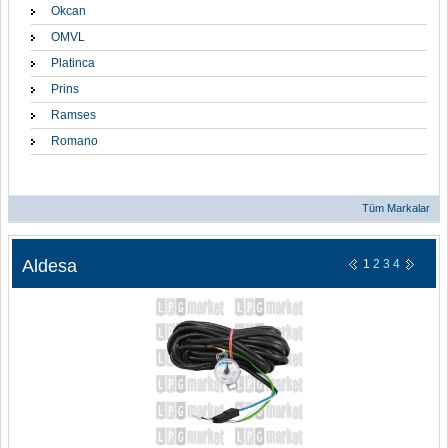
Okcan
OMVL
Platinca
Prins
Ramses
Romano
Tüm Markalar
Aldesa
1
2
3
4