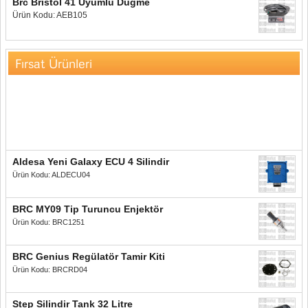
Brc Bristol 41 Uyumlu Düğme
Ürün Kodu: AEB105
Fırsat Ürünleri
Aldesa Yeni Galaxy ECU 4 Silindir
Ürün Kodu: ALDECU04
BRC MY09 Tip Turuncu Enjektör
Ürün Kodu: BRC1251
BRC Genius Regülatör Tamir Kiti
Ürün Kodu: BRCRD04
Step Silindir Tank 32 Litre