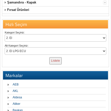
Şamandıra - Kapak
Fırsat Ürünleri
Hızlı Seçim
Kategori Seçiniz:
Alt Kategori Seçiniz:
Markalar
AEB
AKL
Aldesa
Atiker
Baykan