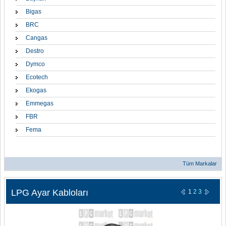
Bigas
BRC
Cangas
Destro
Dymco
Ecotech
Ekogas
Emmegas
FBR
Fema
Tüm Markalar
LPG Ayar Kabloları
1
2
3